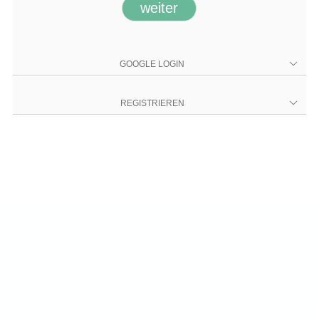
GOOGLE LOGIN
Google Login
REGISTRIEREN
Neu bei Pocketmarkt?
Erstelle Dein Pocketmarkt-Konto in wenigen
Schritten.
Neues Konto erstellen