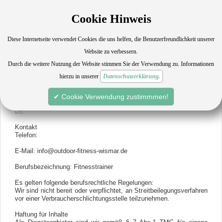
Cookie Hinweis
Händler
Diese Internetseite verwendet Cookies die uns helfen, die Benutzerfreundlichkeit unserer
Website zu verbessern.
Angaben gemäß § 5 TMG:
Marco Eggers
Durch die weitere Nutzung der Website stimmen Sie der Verwendung zu. Informationen
Outdoor Fitness
hierzu in unserer
Datenschutzerklärung.
19055 Schwerin
19055 Schwerin
✔ Cookie Verwendung zustimmmen!
Steuernummer 090/215/02097
DE
Kontakt
Telefon:
E-Mail: info@outdoor-fitness-wismar.de
Berufsbezeichnung: Fitnesstrainer
Es gelten folgende berufsrechtliche Regelungen:
Wir sind nicht bereit oder verpflichtet, an Streitbeilegungsverfahren
vor einer Verbraucherschlichtungsstelle teilzunehmen.
Haftung für Inhalte